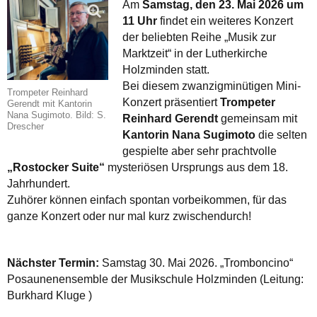
Am
Samstag, den 23. Mai 2026 um
11 Uhr
findet ein weiteres Konzert
der beliebten Reihe „Musik zur
Marktzeit“ in der Lutherkirche
Holzminden statt.
Bei diesem zwanzigminütigen Mini-
Trompeter Reinhard
Konzert präsentiert
Trompeter
Gerendt mit Kantorin
Nana Sugimoto. Bild: S.
Reinhard Gerendt
gemeinsam mit
Drescher
Kantorin Nana Sugimoto
die selten
gespielte aber sehr prachtvolle
„Rostocker Suite“
mysteriösen Ursprungs aus dem 18.
Jahrhundert.
Zuhörer können einfach spontan vorbeikommen, für das
ganze Konzert oder nur mal kurz zwischendurch!
Nächster Termin:
Samstag 30. Mai 2026. „Tromboncino“
Posaunenensemble der Musikschule Holzminden (Leitung:
Burkhard Kluge )