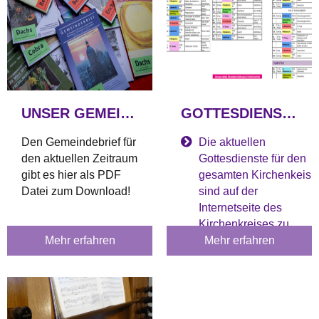
UNSER GEMEINDEBRIEF
GOTTESDIENSTPLAN
Den Gemeindebrief für
Die aktuellen
den aktuellen Zeitraum
Gottesdienste für den
gibt es hier als PDF
gesamten Kirchenkeis
Datei zum Download!
sind auf der
Internetseite des
Kirchenkreises zu
Mehr erfahren
finden
Mehr erfahren