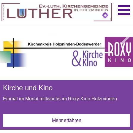
Liturgischer Kalender
Kirche und Kino
Sprengelmagazin 2026
Einmal im Monat mittwochs im Roxy-Kino Holzminden
Dem Himmel ganz nah - und voller Geschichten
Mehr erfahren
Mehr erfahren
Mehr erfahren
Losung
Samstag, 08. August 2026