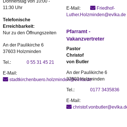
Donnerstag von 10:00 -
11:30 Uhr
E-Mail:
Friedhof-
Luther.Holzminden@evlka.de
Telefonische
Erreichbarkeit:
Pfarramt -
Nur zu den Öffnungszeiten
Vakanzvertreter
An der Paulikirche 6
Pastor
37603 Holzminden
Christof
von Butler
Tel.:
0 55 31 45 21
An der Paulikirche 6
E-Mail:
37603 Holzminden
stadtkirchenbuero.holzminden@evlka.de
Tel.:
0177 3435836
E-Mail:
christof.vonbutler@evlka.d