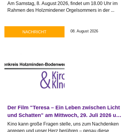
Lutherkirche Holzminden
Am Samstag, 8. August 2026, findet um 18.00 Uhr im
Rahmen des Holzmindener Orgelsommers in der ...
08. August 2026
NACHRICHT
Der Film "Teresa – Ein Leben zwischen Licht
und Schatten" am Mittwoch, 29. Juli 2026 um
19 Uhr im Roxy-Kino
Kino kann große Fragen stelle, uns zum Nachdenken
anregen und unser Herz berühren – genau diese