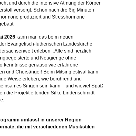
ht und durch die intensive Atmung der Körper
rstoff versorgt. Schon nach dreißig Minuten
hormone produziert und Stresshormone
gebaut.
ai 2026
kann man das beim neuen
l der Evangelisch-lutherischen Landeskirche
ersachsenweit erleben. „Alle sind herzlich
ngbegeisterte und Neugierige ohne
orkenntnisse genauso wie erfahrene
n und Chorsänger! Beim Mitsingfestival kann
ltige Weise erleben, wie berührend und
insames Singen sein kann – und wieviel Spaß
gen die Projektleitenden Silke Lindenschmidt
e.
rogramm umfasst in unserer Region
ormate, die mit verschiedenen Musikstilen