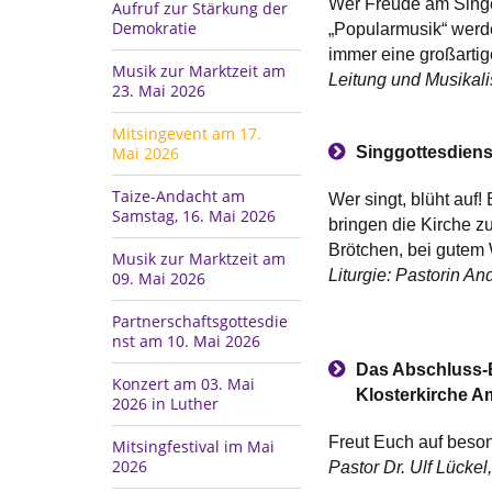
Wer Freude am Singen
Aufruf zur Stärkung der
Demokratie
„Popularmusik“ werde
immer eine großartig
Musik zur Marktzeit am
Leitung und Musikali
23. Mai 2026
Mitsingevent am 17.
Mai 2026
Singgottesdiens
Taize-Andacht am
Wer singt, blüht auf
Samstag, 16. Mai 2026
bringen die Kirche z
Brötchen, bei gutem 
Musik zur Marktzeit am
Liturgie: Pastorin A
09. Mai 2026
Partnerschaftsgottesdie
nst am 10. Mai 2026
Das Abschluss-Ev
Konzert am 03. Mai
Klosterkirche A
2026 in Luther
Freut Euch auf beso
Mitsingfestival im Mai
2026
Pastor Dr. Ulf Lück