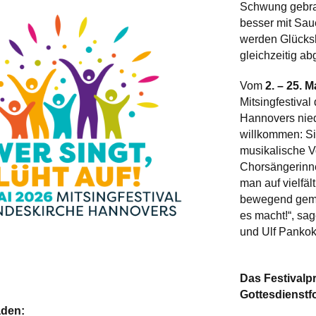
Schwung gebrac
besser mit Saue
werden Glücks
gleichzeitig ab
Vom
2. – 25. M
Mitsingfestiva
Hannovers nied
willkommen: Si
musikalische V
Chorsängerinne
man auf vielfä
bewegend geme
es macht!“, sa
und Ulf Pankok
Das Festivalp
Gottesdienstf
aden: