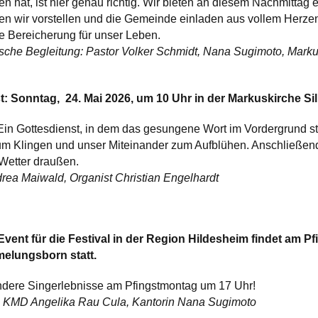
 hat, ist hier genau richtig. Wir bieten an diesem Nachmittag e
n wir vorstellen und die Gemeinde einladen aus vollem Herzen 
e Bereicherung für unser Leben.
sche Begleitung: Pastor Volker Schmidt, Nana Sugimoto, Markus
t: Sonntag, 24. Mai 2026, um 10 Uhr in der Markuskirche Si
! Ein Gottesdienst, in dem das gesungene Wort im Vordergrund st
um Klingen und unser Miteinander zum Aufblühen. Anschließend
Wetter draußen.
ndrea Maiwald, Organist Christian Engelhardt
ent für die Festival in der Region Hildesheim findet am Pf
melungsborn statt.
ndere Singerlebnisse am Pfingstmontag um 17 Uhr!
el, KMD Angelika Rau Cula, Kantorin Nana Sugimoto