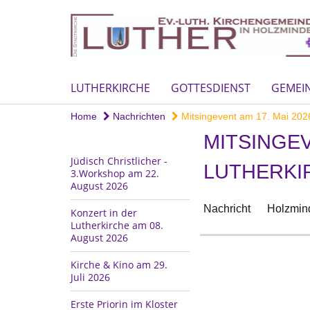
LUTHERKIRCHE
GOTTESDIENST
GEMEI
Home
Nachrichten
Mitsingevent am 17. Mai 202
MITSINGEV
Jüdisch Christlicher -
LUTHERKI
3.Workshop am 22.
August 2026
Nachricht
Holzmind
Konzert in der
Lutherkirche am 08.
August 2026
Kirche & Kino am 29.
Juli 2026
Erste Priorin im Kloster